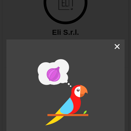
Eli S.r.l.
✕
Otwórz
Liu Jo Uomo S.r.l.