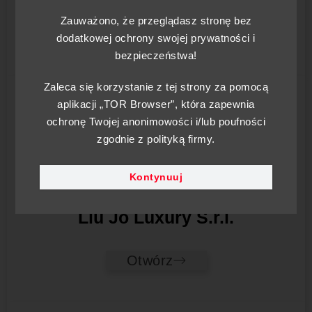
Zauważono, że przeglądasz stronę bez
Otwórz
dodatkowej ochrony swojej prywatności i
bezpieczeństwa!
Zaleca się korzystanie z tej strony za pomocą
aplikacji „TOR Browser”, która zapewnia
ochronę Twojej anonimowości i/lub poufności
zgodnie z polityką firmy.
Kontynuuj
Liu Jo Luxury S.r.l.
Otwórz